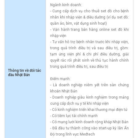
Ngành kinh doanh:
- Cung cấp dịch vụ cho thuê set đồ cho bệnh
nhân khi nhập viện & điều dưỡng (ví dụ set đồ:
quần áo, bỉm, vật dụng sinh hoạt)
- Vận hành trang bán hàng online set đồ khi
nhập viện
- Tư vấn hỗ trợ bệnh nhân trước khi nhập viện,
trong quá trình điều trị và sau điều trị, gồm:
tạm ứng viện phí & chi phí điều dưỡng, giải
quyết rắc rối phát sinh về thủ tục hành chính
trong quá trình điều trị, sau điều trị
Thông tin về đối tác
đầu Nhật Bản
Điểm mạnh:
- Là doanh nghiệp niêm yết trên sàn chứng
khoán Nhật Bản
- Doanh nghiệp giàu kinh nghiệm trong mảng
cung cấp dịch vụ y tế khi nhập viện
- Có kinh nghiệm triển khai thương mại điện tử
- Có tiềm lực tài chính mạnh
- Có mạng lưới kinh doanh rộng khắp Nhật Bản
- Đã đầu tư thành công vào start-up kỳ lân Ấn
Độ trong lĩnh vực Medtech