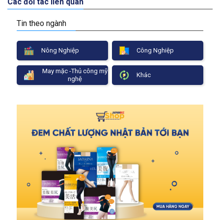
Các đối tác liên quan
Tin theo ngành
Nông Nghiệp
Công Nghiệp
May mặc -Thủ công mỹ
Khác
nghệ