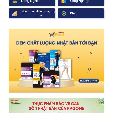
Nông Nghiệp
Công Nghiệp
May mặc -Thủ công mỹ
Khác
nghệ