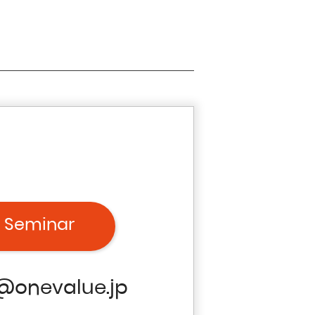
 Seminar
@onevalue.jp