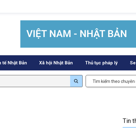
h tế Nhật Bản
Xã hội Nhật Bản
Thủ tục pháp lý
Se
Tìm kiếm theo chuyên
Tin 