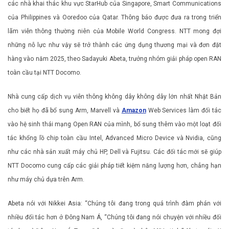
các nhà khai thác khu vực StarHub của Singapore, Smart Communications
của Philippines và Ooredoo của Qatar. Thông báo được đưa ra trong triển
lãm viễn thông thường niên của Mobile World Congress. NTT mong đợi
những nỗ lực như vậy sẽ trở thành các ứng dụng thương mại và đơn đặt
hàng vào năm 2025, theo Sadayuki Abeta, trưởng nhóm giải pháp open RAN
toàn cầu tại NTT Docomo.
Nhà cung cấp dịch vụ viễn thông không dây không dây lớn nhất Nhật Bản
cho biết họ đã bổ sung Arm, Marvell và
Amazon
Web Services làm đối tác
vào hệ sinh thái mạng Open RAN của mình, bổ sung thêm vào một loạt đối
tác khổng lồ chip toàn cầu Intel, Advanced Micro Device và Nvidia, cũng
như các nhà sản xuất máy chủ HP, Dell và Fujitsu. Các đối tác mới sẽ giúp
NTT Docomo cung cấp các giải pháp tiết kiệm năng lượng hơn, chẳng hạn
như máy chủ dựa trên Arm.
Abeta nói với Nikkei Asia: “Chúng tôi đang trong quá trình đàm phán với
nhiều đối tác hơn ở Đông Nam Á, “Chúng tôi đang nói chuyện với nhiều đối