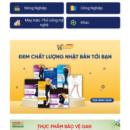
Nông Nghiệp
Công Nghiệp
May mặc -Thủ công mỹ
Khác
nghệ