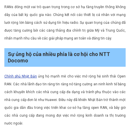
RANs đóng một vai trò quan trọng trong cơ sở hạ tầng truyền thông không
dây của bất kỳ quốc gia nào. Chúng kết nối các thiết bị cá nhân với mạng
lưới rộng lớn bằng cách sử dụng tín hiệu radio. Sự quan trọng của chúng đã
được tăng cường bởi các căng thẳng địa chính trị giữa Mỹ và Trung Quốc,
nhấn mạnh nhu cầu về các giải pháp mạng an toàn và đáng tin cậy.
Sự ủng hộ của nhiều phía là cơ hội cho NTT
Docomo
Chính phủ Nhật Bản
ủng hộ mạnh mẽ cho việc mở rộng hệ sinh thái Open
RAN. Các nhà lãnh đạo tin rằng tin rằng nó tăng cường an ninh kinh tế bằng
cách khuyến khích các nhà cung cấp đa dạng và tránh phụ thuộc vào các
nhà cung cấp đơn lẻ như Huawei. Điều này đã khiến Nhật Bản trở thành một
quốc gia dẫn đầu trong việc triển khai cơ sở hạ tầng open RAN, và bây giờ
các nhà cung cấp đang mong đợi việc mở rộng kinh doanh ra thị trường
nước ngoài.