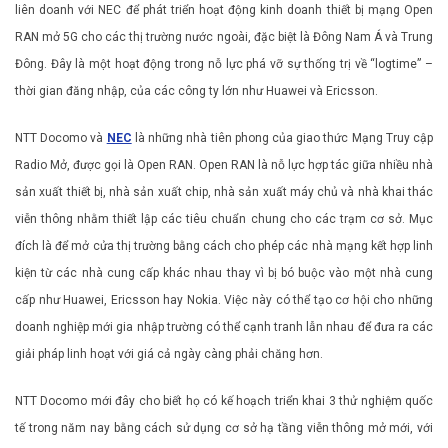
liên doanh với NEC để phát triển hoạt động kinh doanh thiết bị mạng Open
RAN mở 5G cho các thị trường nước ngoài, đặc biệt là Đông Nam Á và Trung
Đông. Đây là một hoạt động trong nỗ lực phá vỡ sự thống trị về “logtime” –
thời gian đăng nhập, của các công ty lớn như Huawei và Ericsson.
NTT Docomo và
NEC
là những nhà tiên phong của giao thức Mạng Truy cập
Radio Mở, được gọi là Open RAN. Open RAN là nỗ lực hợp tác giữa nhiều nhà
sản xuất thiết bị, nhà sản xuất chip, nhà sản xuất máy chủ và nhà khai thác
viễn thông nhằm thiết lập các tiêu chuẩn chung cho các trạm cơ sở. Mục
đích là để mở cửa thị trường bằng cách cho phép các nhà mạng kết hợp linh
kiện từ các nhà cung cấp khác nhau thay vì bị bó buộc vào một nhà cung
cấp như Huawei, Ericsson hay Nokia. Việc này có thể tạo cơ hội cho những
doanh nghiệp mới gia nhập trường có thể cạnh tranh lẫn nhau để đưa ra các
giải pháp linh hoạt với giá cả ngày càng phải chăng hơn.
NTT Docomo mới đây cho biết họ có kế hoạch triển khai 3 thử nghiệm quốc
tế trong năm nay bằng cách sử dụng cơ sở hạ tầng viễn thông mở mới, với