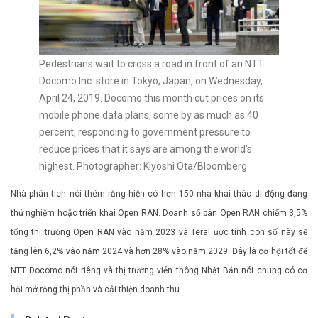
Pedestrians wait to cross a road in front of an NTT
Docomo Inc. store in Tokyo, Japan, on Wednesday,
April 24, 2019. Docomo this month cut prices on its
mobile phone data plans, some by as much as 40
percent, responding to government pressure to
reduce prices that it says are among the world’s
highest. Photographer: Kiyoshi Ota/Bloomberg
Nhà phân tích nói thêm rằng hiện có hơn 150 nhà khai thác di động đang
thử nghiệm hoặc triển khai Open RAN. Doanh số bán Open RAN chiếm 3,5%
tổng thị trường Open RAN vào năm 2023 và Teral ước tính con số này sẽ
tăng lên 6,2% vào năm 2024 và hơn 28% vào năm 2029. Đây là cơ hội tốt để
NTT Docomo nói riêng và thị trường viễn thông Nhật Bản nói chung có cơ
hội mở rộng thị phần và cải thiện doanh thu.