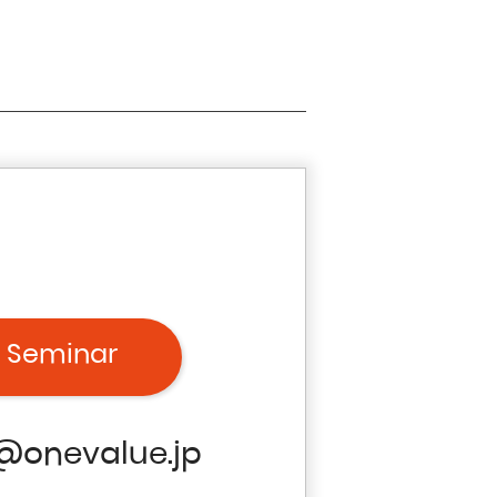
 Seminar
@onevalue.jp