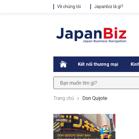
Về chúng tôi
Japanbiz là gì?
.
Kết nối thương mại
Kin
Trang chủ
Don Quijote