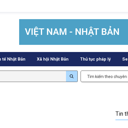
h tế Nhật Bản
Xã hội Nhật Bản
Thủ tục pháp lý
Se
Tìm kiếm theo chuyên
Tin 