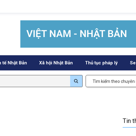
h tế Nhật Bản
Xã hội Nhật Bản
Thủ tục pháp lý
Se
Tìm kiếm theo chuyên
Tin 