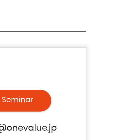
 Seminar
@onevalue.jp