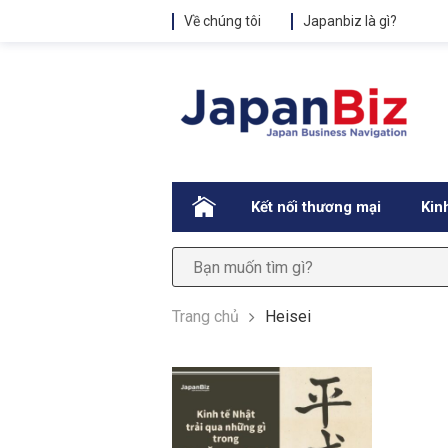
Về chúng tôi
Japanbiz là gì?
.
Kết nối thương mại
Kin
Trang chủ
Heisei