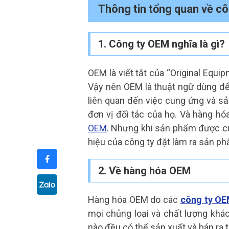
Thông tin tổng quan về c
1. Công ty OEM nghĩa là gì?
OEM là viết tắt của “Original Equi
Vậy nên OEM là thuật ngữ dùng để
liên quan đến việc cung ứng và s
đơn vị đối tác của họ. Và hàng h
OEM
. Nhưng khi sản phẩm được cu
hiệu của công ty đặt làm ra sản p
2. Về hàng hóa OEM
Hàng hóa OEM do các
công ty O
mọi chủng loại và chất lượng khá
nào đều có thể sản xuất và bán ra 