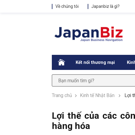
Về chúng tôi
Japanbiz là gì?
.
Kết nối thương mại
Kin
Trang chủ
Kinh tế Nhật Bản
Lợi 
Lợi thế của các cô
hàng hóa