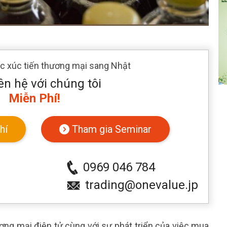
ác xúc tiến thương mại sang Nhật
ên hệ với chúng tôi
Miễn Phí!
hí
Tham gia Seminar
0969 046 784
trading@onevalue.jp
ơng mại điện tử cùng với sự phát triển của việc mua