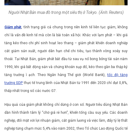
Người Nhật Bản mua đồ trong một siêu thị ở Tokyo. (Ảnh: Reuters)
Giảm phát
, tình trạng giá cả chung trong nền kinh tế liên tục giảm, không
chỉ là vấn đề kinh tế mà còn là bài toán xã hội. Khác với lạm phát – khi giá
tăng kéo theo chi phí sinh hoạt leo thang – giảm phát khiến doanh nghiệp
cắt giảm sản xuất, người dân hạn chế chi tiêu, tạo thành vòng xoáy suy
thoái. Tại Nhật Bản, giảm phát bắt đầu từ sau vụ nổ bong bóng tài sản năm
1990, khi giá bất động sản và chứng khoán sụp đổ, kéo theo gần ba thập kỷ
tăng trưởng ì ạch. Theo Ngân hàng Thế giới (World Bank),
tốc độ tăng
trưởng GDP
thực tế trung bình của Nhật Bản từ 1991 đến 2020 chỉ đạt 0,8%,
thấp nhất trong số các nước G7.
Hậu quả của giảm phát không chỉ dừng ở con số. Người tiêu dùng Nhật Bản
dần hình thành tâm lý “chờ giá rẻ hơn”, khiến tổng cầu suy yếu. Các doanh
nghiệp, đối mặt với lợi nhuận giảm, cắt giảm lương và việc làm, đẩy tỷ lệ thất
nghiệp từng chạm mức 5,4% vào năm 2002, theo Tổ chức Lao động Quốc tế