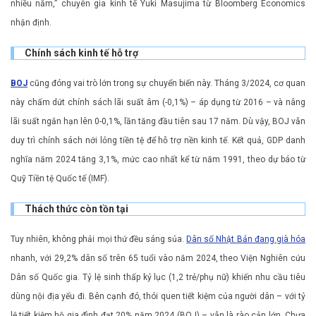
nhiều năm,” chuyên gia kinh tế Yuki Masujima từ Bloomberg Economics
nhận định.
Chính sách kinh tế hỗ trợ
BOJ
cũng đóng vai trò lớn trong sự chuyển biến này. Tháng 3/2024, cơ quan
này chấm dứt chính sách lãi suất âm (-0,1%) – áp dụng từ 2016 – và nâng
lãi suất ngắn hạn lên 0-0,1%, lần tăng đầu tiên sau 17 năm. Dù vậy, BOJ vẫn
duy trì chính sách nới lỏng tiền tệ để hỗ trợ nền kinh tế. Kết quả, GDP danh
nghĩa năm 2024 tăng 3,1%, mức cao nhất kể từ năm 1991, theo dự báo từ
Quỹ Tiền tệ Quốc tế (IMF).
Thách thức còn tồn tại
Tuy nhiên, không phải mọi thứ đều sáng sủa.
Dân số Nhật Bản đang già hóa
nhanh, với 29,2% dân số trên 65 tuổi vào năm 2024, theo Viện Nghiên cứu
Dân số Quốc gia. Tỷ lệ sinh thấp kỷ lục (1,2 trẻ/phụ nữ) khiến nhu cầu tiêu
dùng nội địa yếu đi. Bên cạnh đó, thói quen tiết kiệm của người dân – với tỷ
lệ tiết kiệm hộ gia đình đạt 20% năm 2024 (BOJ) – vẫn là rào cản lớn. Chưa