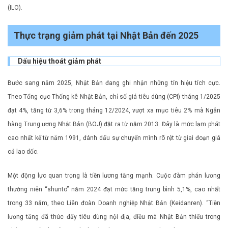
(ILO).
Thực trạng giảm phát tại Nhật Bản đến 2025
Dấu hiệu thoát giảm phát
Bước sang năm 2025, Nhật Bản đang ghi nhận những tín hiệu tích cực.
Theo Tổng cục Thống kê Nhật Bản, chỉ số giá tiêu dùng (CPI) tháng 1/2025
đạt 4%, tăng từ 3,6% trong tháng 12/2024, vượt xa mục tiêu 2% mà Ngân
hàng Trung ương Nhật Bản (BOJ) đặt ra từ năm 2013. Đây là mức lạm phát
cao nhất kể từ năm 1991, đánh dấu sự chuyển mình rõ rệt từ giai đoạn giá
cả lao dốc.
Một động lực quan trọng là tiền lương tăng mạnh. Cuộc đàm phán lương
thường niên “shunto” năm 2024 đạt mức tăng trung bình 5,1%, cao nhất
trong 33 năm, theo Liên đoàn Doanh nghiệp Nhật Bản (Keidanren). “Tiền
lương tăng đã thúc đẩy tiêu dùng nội địa, điều mà Nhật Bản thiếu trong