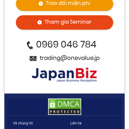
Trao đổi miễn phí
Tham gia Seminar
0969 046 784
trading@onevalue.jp
Về chúng tôi
Liên hệ