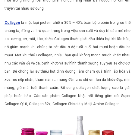
một trong những loại thực phẩm chức năng Nhật Bản được hội chị em
truyền tai nhau sử dụng.
Collagen
là một loại protein chiếm 30% ~ 40% toàn bộ protein trong cơ thể
chúng ta, đóng vai trò quan trọng trong việc sản xuất và duy trì các mô như
da, xương, cơ, mắt, tóc, khớp. Collagen thường bắt đầu thiếu hụt khi lão hóa,
nó giảm mạnh khi chúng ta bắt đầu ở độ tuổi cuối hai mươi hoặc đầu ba
mươi. Một khi thiếu collagen, nhiều hậu quả không mong muốn khác nhau
như các vấn đề về da, bệnh khớp và sự hình thành xương suy yếu sẽ chờ đợi
bạn. Để chống lại sự thiếu hụt dinh dưỡng, làm chậm quá trình lão hóa và
xóa mờ nếp nhăn, thâm nám … mang đến cho chị em làn da khỏe đẹp, mịn
màng, giữ mãi tuổi thanh xuân. Bổ sung collagen chất lượng cao là giải
pháp hoàn hảo. Các sản phẩm Collagen Nhật nổi tiếng gồm có: Super
Collagen Q10, Collagen 82x, Collagen Shiseido, Meiji Amino Collagen…