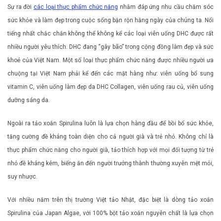
Sự ra đời
các loại thực phẩm chức năng
nhằm đáp ứng nhu cầu chăm sóc
sức khỏe và làm đẹp trong cuộc sống bận rộn hằng ngày của chúng ta. Nổi
tiếng nhất chắc chắn không thể không kể các loại viên uống DHC được rất
nhiều người yêu thích. DHC đang “gây bão” trong cộng đồng làm đẹp và sức
khoẻ của Việt Nam. Một số loại thực phẩm chức năng được nhiều người ưa
chuộng tại Việt Nam phải kể đến các mặt hàng như: viên uống bổ sung
vitamin C, viên uống làm đẹp da DHC Collagen, viên uống rau củ, viên uống
dưỡng sáng da.
Ngoài ra tảo xoắn Spirulina luôn là lựa chọn hàng đầu để bồi bổ sức khỏe,
tăng cường đề kháng toàn diện cho cả người già và trẻ nhỏ. Không chỉ là
thực phẩm chức năng cho người già, tảo thích hợp với mọi đối tượng từ trẻ
nhỏ đề kháng kém, biếng ăn đến người trưởng thành thường xuyên mệt mỏi,
suy nhược.
Với nhiều năm trên thị trường Việt tảo Nhật, đặc biệt là dòng tảo xoắn
Spirulina của Japan Algae, với 100% bột tảo xoắn nguyên chất là lựa chọn