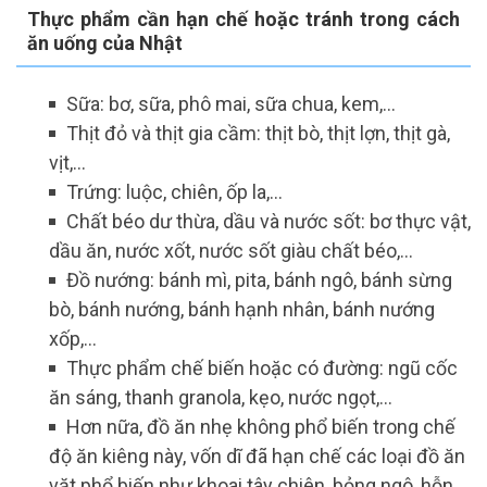
Thực phẩm cần hạn chế hoặc tránh trong cách
ăn uống của Nhật
Sữa: bơ, sữa, phô mai, sữa chua, kem,…
Thịt đỏ và thịt gia cầm: thịt bò, thịt lợn, thịt gà,
vịt,…
Trứng: luộc, chiên, ốp la,…
Chất béo dư thừa, dầu và nước sốt: bơ thực vật,
dầu ăn, nước xốt, nước sốt giàu chất béo,…
Đồ nướng: bánh mì, pita, bánh ngô, bánh sừng
bò, bánh nướng, bánh hạnh nhân, bánh nướng
xốp,…
Thực phẩm chế biến hoặc có đường: ngũ cốc
ăn sáng, thanh granola, kẹo, nước ngọt,…
Hơn nữa, đồ ăn nhẹ không phổ biến trong chế
độ ăn kiêng này, vốn dĩ đã hạn chế các loại đồ ăn
vặt phổ biến như khoai tây chiên, bỏng ngô, hỗn