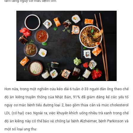
làm tăng nguy cơ mắc bệnh tim.
Hơn nữa, trong một nghiên cứu kéo dài 6 tuần ở 33 người đàn ông theo chế
độ ăn kiêng truyền thống của Nhật Bản, 91% đã giảm đáng kể các yếu tố
nguy cơ mắc bệnh tiểu đường loại 2, bao gồm thừa cân và mức cholesterol
LDL (có hại) cao. Ngoài ra, việc khuyến khích uống nhiều trà xanh trong chế
độ ăn kiêng này có thể bảo vệ chống lại bệnh Alzheimer, bệnh Parkinson và
một số loại ung thư.