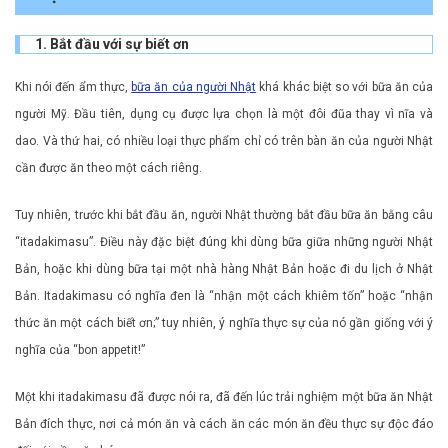
1. Bắt đầu với sự biết ơn
Khi nói đến ẩm thực,
bữa ăn của người Nhật
khá khác biệt so với bữa ăn của
người Mỹ. Đầu tiên, dụng cụ được lựa chọn là một đôi đũa thay vì nĩa và
dao. Và thứ hai, có nhiều loại thực phẩm chỉ có trên bàn ăn của người Nhật
cần được ăn theo một cách riêng.
Tuy nhiên, trước khi bắt đầu ăn, người Nhật thường bắt đầu bữa ăn bằng câu
“itadakimasu”. Điều này đặc biệt đúng khi dùng bữa giữa những người Nhật
Bản, hoặc khi dùng bữa tại một nhà hàng Nhật Bản hoặc đi du lịch ở Nhật
Bản. Itadakimasu có nghĩa đen là “nhận một cách khiêm tốn” hoặc “nhận
thức ăn một cách biết ơn;” tuy nhiên, ý nghĩa thực sự của nó gần giống với ý
nghĩa của “bon appetit!”
Một khi itadakimasu đã được nói ra, đã đến lúc trải nghiệm một bữa ăn Nhật
Bản đích thực, nơi cả món ăn và cách ăn các món ăn đều thực sự độc đáo