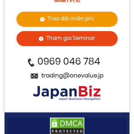
Miễn Phí!
Trao đổi miễn phí
Tham gia Seminar
0969 046 784
trading@onevalue.jp