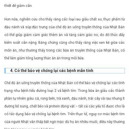
thiết để giảm cân.
Hơn nữa, nghiên cứu cho thấy rằng các loại rau giàu chất xơ, thực phẩm từ
đậu nành và súp đặc trưng của chế độ ăn uống truyền thống của Nhật Bản
có thể giúp giảm cảm giác thèm ăn và tăng cảm giác no, do đó thúc đẩy
kiểm soát cân nặng. Bằng chứng cũng cho thấy rằng việc xen kẽ giữa các
món ăn, như thường thấy trong các bữa ăn truyền thống của Nhật Bản, có
thể làm giảm tổng lượng thức ăn ăn trong mỗi bữa.
4. Có thể bảo vệ chống lại các bệnh mãn tính
Chế độ ăn uống truyền thống của Nhật Bản có thể bảo vệ chống lại các tình
trạng như bệnh tiểu đường loại 2 và bệnh tim. Trong bữa ăn giàu các thành
phần tự nhiên giàu cá, rong biển, trà xanh, đậu nành, trái cây và rau nhưng ít
đường bổ sung, chất béo và protein động vật – tất cả các yếu tố được cho là
có tác dụng bảo vệ chống lại bệnh tim. Trên thực tế, nguy cơ mắc bệnh tim
của người Nhật vẫn thấp bất ngờ mặc dù họ ăn nhiều muối, điều này thường