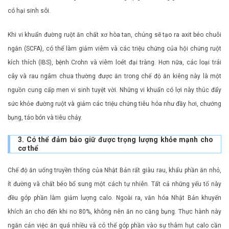
có hại sinh sôi.
Khi vi khuẩn đường ruột ăn chất xơ hòa tan, chúng sẽ tạo ra axit béo chuỗi
ngắn (SCFA), có thể làm giảm viêm và các triệu chứng của hội chứng ruột
kích thích (IBS), bệnh Crohn và viêm loét đại tràng. Hơn nữa, các loại trái
cây và rau ngâm chua thường được ăn trong chế độ ăn kiêng này là một
nguồn cung cấp men vi sinh tuyệt vời. Những vi khuẩn có lợi này thúc đẩy
sức khỏe đường ruột và giảm các triệu chứng tiêu hóa như đầy hơi, chướng
bụng, táo bón và tiêu chảy.
3. Có thể đảm bảo giữ được trọng lượng khỏe mạnh cho
cơ thể
Chế độ ăn uống truyền thống của Nhật Bản rất giàu rau, khẩu phần ăn nhỏ,
ít đường và chất béo bổ sung một cách tự nhiên. Tất cả những yếu tố này
đều góp phần làm giảm lượng calo. Ngoài ra, văn hóa Nhật Bản khuyến
khích ăn cho đến khi no 80%, không nên ăn no căng bụng. Thực hành này
ngăn cản việc ăn quá nhiều và có thể góp phần vào sự thâm hụt calo cần