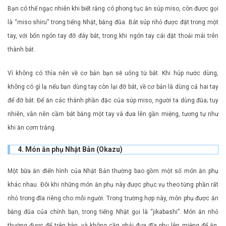
Bạn có thể ngạc nhiên khi biết rằng có phong tục ăn súp miso, còn được gọi
là “miso shiru” trong tiếng Nhật, bằng đũa. Bát súp nhỏ được đặt trong một
tay, với bốn ngón tay đỡ đáy bát, trong khi ngón tay cái đặt thoải mái trên
thành bát.
Vì không có thìa nên về cơ bản bạn sẽ uống từ bát. Khi húp nước dùng,
không có gì lạ nếu bạn dùng tay còn lại đỡ bát, về cơ bản là dùng cả hai tay
để đỡ bát. Để ăn các thành phần đặc của súp miso, người ta dùng đũa; tuy
nhiên, vẫn nên cầm bát bằng một tay và đưa lên gần miệng, tương tự như
khi ăn cơm trắng.
4. Món ăn phụ Nhật Bản (Okazu)
Một bữa ăn điển hình của Nhật Bản thường bao gồm một số món ăn phụ
khác nhau. Đôi khi những món ăn phụ này được phục vụ theo từng phần rất
nhỏ trong đĩa riêng cho mỗi người. Trong trường hợp này, món phụ được ăn
bằng đũa của chính bạn, trong tiếng Nhật gọi là “jikabashi”. Món ăn nhỏ
thường được để trên bàn, và không cần phải đưa đĩa phụ lên miệng để ăn.