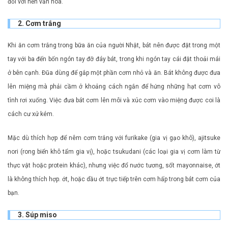
đối với nền văn hóa.
2. Cơm trắng
Khi ăn cơm trắng trong bữa ăn của người Nhật, bát nên được đặt trong một
tay với ba đến bốn ngón tay đỡ đáy bát, trong khi ngón tay cái đặt thoải mái
ở bên cạnh. Đũa dùng để gắp một phần cơm nhỏ và ăn. Bát không được đưa
lên miệng mà phải cầm ở khoảng cách ngắn để hứng những hạt cơm vô
tình rơi xuống. Việc đưa bát cơm lên môi và xúc cơm vào miệng được coi là
cách cư xử kém.
Mặc dù thích hợp để nêm cơm trắng với furikake (gia vị gạo khô), ajitsuke
nori (rong biển khô tẩm gia vị), hoặc tsukudani (các loại gia vị cơm làm từ
thực vật hoặc protein khác), nhưng việc đổ nước tương, sốt mayonnaise, ớt
là không thích hợp. ớt, hoặc dầu ớt trực tiếp trên cơm hấp trong bát cơm của
bạn.
3. Súp miso