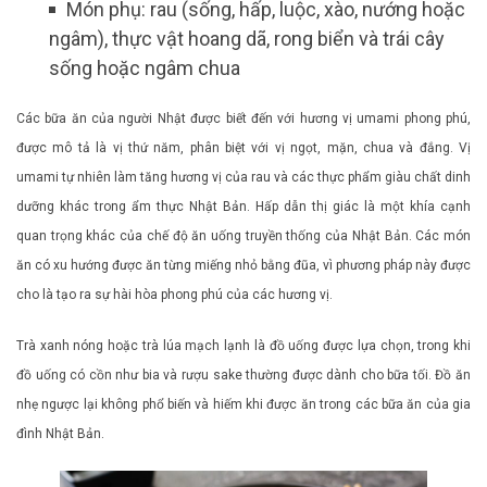
Món phụ: rau (sống, hấp, luộc, xào, nướng hoặc
ngâm), thực vật hoang dã, rong biển và trái cây
sống hoặc ngâm chua
Các bữa ăn của người Nhật được biết đến với hương vị umami phong phú,
được mô tả là vị thứ năm, phân biệt với vị ngọt, mặn, chua và đắng. Vị
umami tự nhiên làm tăng hương vị của rau và các thực phẩm giàu chất dinh
dưỡng khác trong ẩm thực Nhật Bản. Hấp dẫn thị giác là một khía cạnh
quan trọng khác của chế độ ăn uống truyền thống của Nhật Bản. Các món
ăn có xu hướng được ăn từng miếng nhỏ bằng đũa, vì phương pháp này được
cho là tạo ra sự hài hòa phong phú của các hương vị.
Trà xanh nóng hoặc trà lúa mạch lạnh là đồ uống được lựa chọn, trong khi
đồ uống có cồn như bia và rượu sake thường được dành cho bữa tối. Đồ ăn
nhẹ ngược lại không phổ biến và hiếm khi được ăn trong các bữa ăn của gia
đình Nhật Bản.