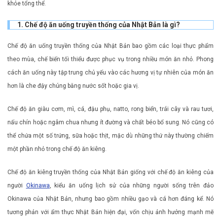
khỏe tổng thể.
1. Chế độ ăn uống truyền thống của Nhật Bản là gì?
Chế độ ăn uống truyền thống của Nhật Bản bao gồm các loại thực phẩm
theo mùa, chế biến tối thiểu được phục vụ trong nhiều món ăn nhỏ. Phong
cách ăn uống này tập trung chủ yếu vào các hương vị tự nhiên của món ăn
hơn là che đậy chúng bằng nước sốt hoặc gia vị.
Chế độ ăn giàu cơm, mì, cá, đậu phụ, natto, rong biển, trái cây và rau tươi,
nấu chín hoặc ngâm chua nhưng ít đường và chất béo bổ sung. Nó cũng có
thể chứa một số trứng, sữa hoặc thịt, mặc dù những thứ này thường chiếm
một phần nhỏ trong chế độ ăn kiêng.
Chế độ ăn kiêng truyền thống của Nhật Bản giống với chế độ ăn kiêng của
người
Okinawa
, kiểu ăn uống lịch sử của những người sống trên đảo
Okinawa của Nhật Bản, nhưng bao gồm nhiều gạo và cá hơn đáng kể. Nó
tương phản với ẩm thực Nhật Bản hiện đại, vốn chịu ảnh hưởng mạnh mẽ