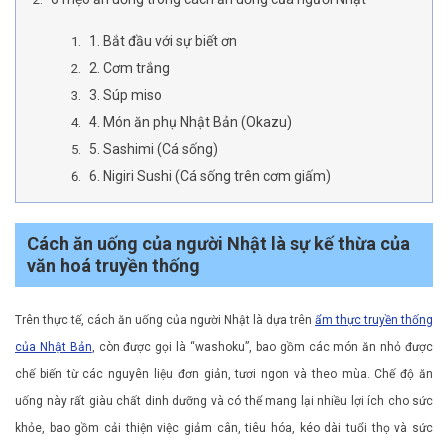
1. Bắt đầu với sự biết ơn
2. Cơm trắng
3. Súp miso
4. Món ăn phụ Nhật Bản (Okazu)
5. Sashimi (Cá sống)
6. Nigiri Sushi (Cá sống trên cơm giấm)
Cách ăn uống của người Nhật là sự kế thừa của
văn hoá truyền thống
Trên thực tế, cách ăn uống của người Nhật là dựa trên
ẩm thực truyền thống
của Nhật Bản
, còn được gọi là “washoku”, bao gồm các món ăn nhỏ được
chế biến từ các nguyên liệu đơn giản, tươi ngon và theo mùa. Chế độ ăn
uống này rất giàu chất dinh dưỡng và có thể mang lại nhiều lợi ích cho sức
khỏe, bao gồm cải thiện việc giảm cân, tiêu hóa, kéo dài tuổi thọ và sức