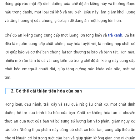
đóng góp vào mật độ dinh dưỡng của chế độ ăn kiêng này và thường được
nấu trong dashi, một loại cá khô và rau biển. Điều này làm giảm khối lượng
và tăng hương vị của chúng, giúp bạn dễ dàng ăn một lượng lớn hơn.
Chế độ ăn kiêng cũng cung cấp một lượng lớn rong biển và
trà xanh
. Cả hai
đều là nguồn cung cấp chất chống oxy hóa tuyệt vời, là những hợp chất có
lợi giúp bảo vệ cơ thể bạn chống lại tổn thương tế bào và bệnh tật. Hơn nữa,
nhiều món ăn làm từ cá và rong biển có trong chế độ ăn kiêng này cung cấp
chất béo omega-3 chuỗi dài, giúp tăng cường sức khỏe của não, mắt và
tim.
2. Có thể cải thiện tiêu hóa của bạn
Rong biển, đậu nành, trái cây và rau quả rất giàu chất xơ, một chất dinh
dưỡng hỗ trợ quá trình tiêu hóa của bạn. Chất xơ không hòa tan di chuyển
thức ăn qua ruột của bạn và bổ sung số lượng lớn vào phân, giảm nguy cơ
táo bón. Những thực phẩm này cũng có chất xơ hòa tan, cung cấp thức ăn
cho vi khuẩn có lợi trong ruột của bạn và giúp giảm không gian cho vi khuẩn