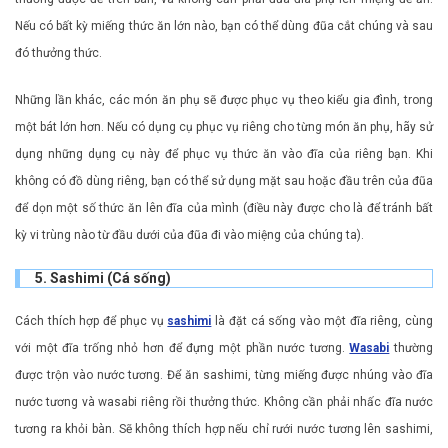
Nếu có bất kỳ miếng thức ăn lớn nào, bạn có thể dùng đũa cắt chúng và sau
đó thưởng thức.
Những lần khác, các món ăn phụ sẽ được phục vụ theo kiểu gia đình, trong
một bát lớn hơn. Nếu có dụng cụ phục vụ riêng cho từng món ăn phụ, hãy sử
dụng những dụng cụ này để phục vụ thức ăn vào đĩa của riêng bạn. Khi
không có đồ dùng riêng, bạn có thể sử dụng mặt sau hoặc đầu trên của đũa
để dọn một số thức ăn lên đĩa của mình (điều này được cho là để tránh bất
kỳ vi trùng nào từ đầu dưới của đũa đi vào miệng của chúng ta).
5. Sashimi (Cá sống)
Cách thích hợp để phục vụ
sashimi
là đặt cá sống vào một đĩa riêng, cùng
với một đĩa trống nhỏ hơn để đựng một phần nước tương.
Wasabi
thường
được trộn vào nước tương. Để ăn sashimi, từng miếng được nhúng vào đĩa
nước tương và wasabi riêng rồi thưởng thức. Không cần phải nhấc đĩa nước
tương ra khỏi bàn. Sẽ không thích hợp nếu chỉ rưới nước tương lên sashimi,