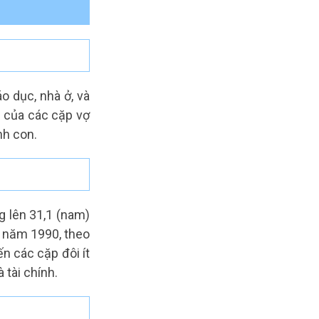
áo dục, nhà ở, và
h của các cặp vợ
nh con.
g lên 31,1 (nam)
% năm 1990, theo
ến các cặp đôi ít
 tài chính.