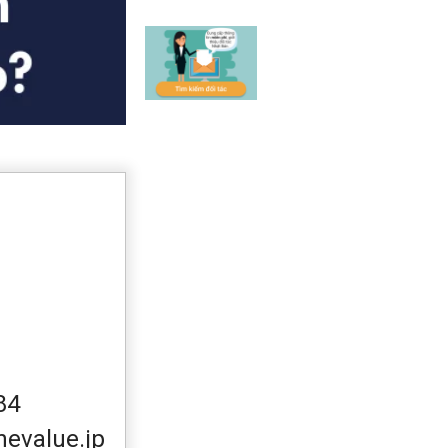
84
evalue.jp