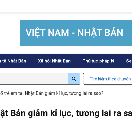
h tế Nhật Bản
Xã hội Nhật Bản
Thủ tục pháp lý
Se
Tìm kiếm theo chuyên
ố trẻ em tại Nhật Bản giảm kỉ lục, tương lai ra sao?
ật Bản giảm kỉ lục, tương lai ra s