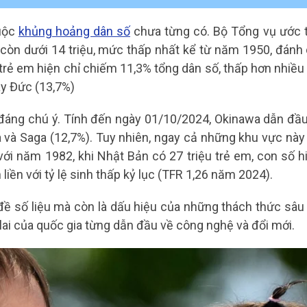
cuộc
khủng hoảng dân số
chưa từng có. Bộ Tổng vụ ước t
 còn dưới 14 triệu, mức thấp nhất kể từ năm 1950, đánh
ệ trẻ em hiện chỉ chiếm 11,3% tổng dân số, thấp hơn nhiề
ay Đức (13,7%)
đáng chú ý. Tính đến ngày 01/10/2024, Okinawa dẫn đầu 
ga và Saga (12,7%). Tuy nhiên, ngay cả những khu vực nà
i năm 1982, khi Nhật Bản có 27 triệu trẻ em, con số h
iền với tỷ lệ sinh thấp kỷ lục (TFR 1,26 năm 2024).
ề số liệu mà còn là dấu hiệu của những thách thức sâu x
 lai của quốc gia từng dẫn đầu về công nghệ và đổi mới.