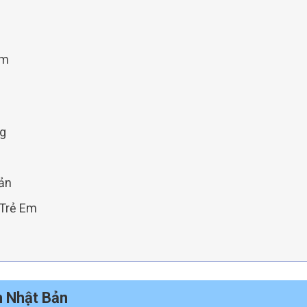
Em
ng
Bản
 Trẻ Em
m Nhật Bản