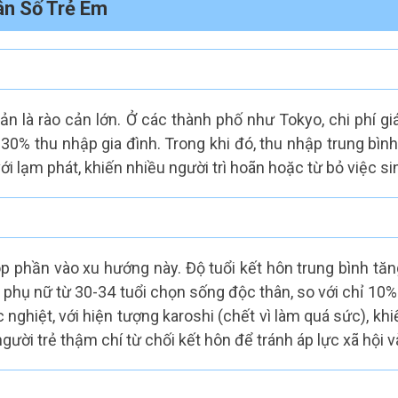
n Số Trẻ Em
ản là rào cản lớn. Ở các thành phố như Tokyo, chi phí gi
30% thu nhập gia đình. Trong khi đó, thu nhập trung bìn
i lạm phát, khiến nhiều người trì hoãn hoặc từ bỏ việc si
 phần vào xu hướng này. Độ tuổi kết hôn trung bình tăn
 phụ nữ từ 30-34 tuổi chọn sống độc thân, so với chỉ 10
ghiệt, với hiện tượng karoshi (chết vì làm quá sức), khi
gười trẻ thậm chí từ chối kết hôn để tránh áp lực xã hội và