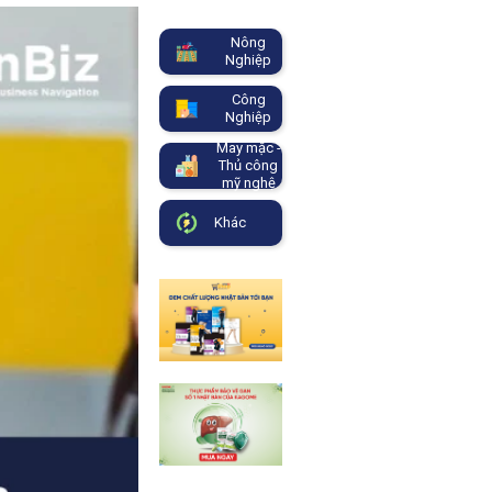
Nông
Nghiệp
Công
Nghiệp
May mặc -
Thủ công
mỹ nghệ
Khác