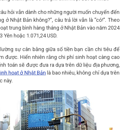
câu hỏi vẫn dành cho những người muốn chuyển đến
g ở Nhật Bản không?”, câu trả lời vẫn là “có!”. Theo
 hoạt trung bình hàng tháng ở Nhật Bản vào năm 2024
73 Yên hoặc 1.071,24 USD.
 lường sự cân bằng giữa số tiền bạn cần chi tiêu để
m được. Hiển nhiên rằng chi phí sinh hoạt càng cao
 Tính toán sẽ được đưa ra dựa trên dữ liệu địa phương,
sinh hoạt ở Nhật Bản
là bao nhiêu, không chỉ dựa trên
c này.