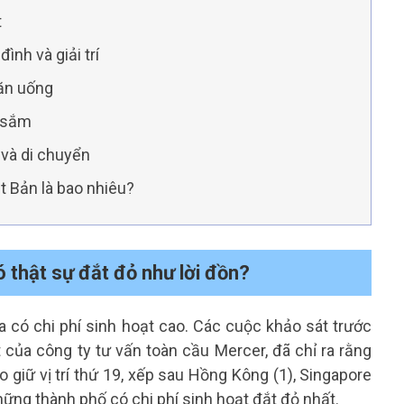
t
đình và giải trí
 ăn uống
a sắm
i và di chuyển
ật Bản là bao nhiêu?
ó thật sự đắt đỏ như lời đồn?
a có chi phí sinh hoạt cao. Các cuộc khảo sát trước
của công ty tư vấn toàn cầu Mercer, đã chỉ ra rằng
o giữ vị trí thứ 19, xếp sau Hồng Kông (1), Singapore
những thành phố có chi phí sinh hoạt đắt đỏ nhất.