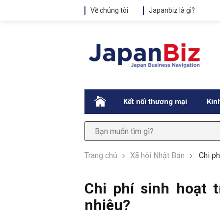
Về chúng tôi
Japanbiz là gì?
.
Kết nối thương mại
Kin
Trang chủ
Xã hội Nhật Bản
Chi ph
Chi phí sinh hoạt 
nhiêu?