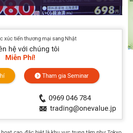
ác xúc tiến thương mại sang Nhật
ên hệ với chúng tôi
Miễn Phí!
hí
Tham gia Seminar
0969 046 784
trading@onevalue.jp
h hoạt cao, đặc biệt là khu vực trung tâm như Tokyo,