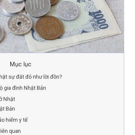
Mục lục
thật sự đắt đỏ như lời đồn?
hộ gia đình Nhật Bản
 ở Nhật
hật Bản
ảo hiểm y tế
 liên quan