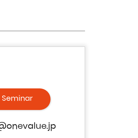
 Seminar
@onevalue.jp