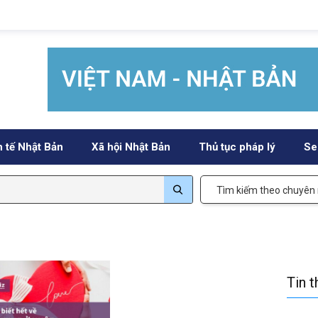
h tế Nhật Bản
Xã hội Nhật Bản
Thủ tục pháp lý
Se
Tìm kiếm theo chuyên
Tin 