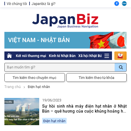
Về chúng tôi
Japanbiz là gì?
Kết nối thương mại
Kinh tế Nhật Bản
Xã hội Nhật Bản
Thủ tục pháp l
Tìm kiếm theo chuyên mục
Tìm kiếm theo từ khóa
Trang chủ
Điện hạt nhân
19/06/2023
Sự hồi sinh nhà máy điện hạt nhân ở Nhật
Bản – quê hương của cuộc khủng hoảng hạt
nhân cuối cùng
Điện hạt nhân